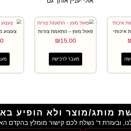
אולי יעניין אותך גם
איכותי
פאזל מעץ – התאמת צורות
צעצוע מ
00
₪
15.00
שה
מעבר לרכישה
מעב
ת מותג/מוצר ולא הופיע בא
נו, ובעזרת ד' נשלח לכם קישור מומלץ בהקדם הא