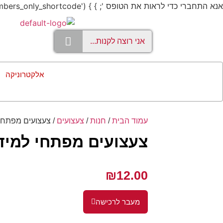
אנא התחברי כדי לראות את הטופס '; } } add_shortcode('members_only', 'members_only_shortcode');
אלקטרוניקה
עמוד הבית
/
חנות
/
צעצועים
/ צעצועים מפתחי
צעצועים מפתחי למיד
₪
12.00
מעבר לרכישה