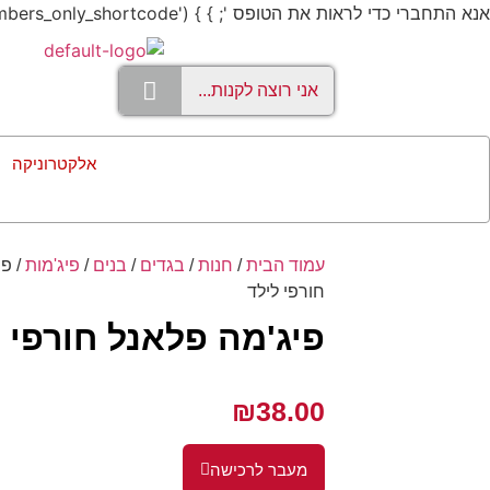
אנא התחברי כדי לראות את הטופס '; } } add_shortcode('members_only', 'members_only_shortcode');
אלקטרוניקה
עמוד הבית
/
חנות
/
בגדים
/
בנים
/
פיג'מות
/ פי
חורפי לילד
פיג'מה פלאנל חורפי 
₪
38.00
מעבר לרכישה