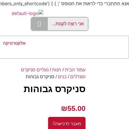
אנא התחברי כדי לראות את הטופס '; } } add_shortcode('members_only', 'members_only_shortcode');
אלקטרוניקה
עמוד הבית
/
חנות
/
נעליים סניקרס
וסנדלים
/
בנים
/ סניקרס גבוהות
סניקרס גבוהות
₪
55.00
מעבר לרכישה