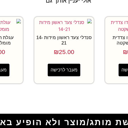
אולי יעניין אותך גם
 צדדית
סנדלי צעד ראשון מידות 14-
עגלת ת
שקטה
21
מומלצ
00
₪
25.00
₪
שה
מעבר לרכישה
מעב
ת מותג/מוצר ולא הופיע בא