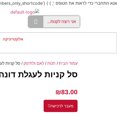
אנא התחברי כדי לראות את הטופס '; } } add_shortcode('members_only', 'members_only_shortcode');
אלקטרוניקה
עמוד הבית
/
חנות
/
לאם ולתינוק
/ סל קניות לע
סל קניות לעגלת דונה
₪
83.00
מעבר לרכישה