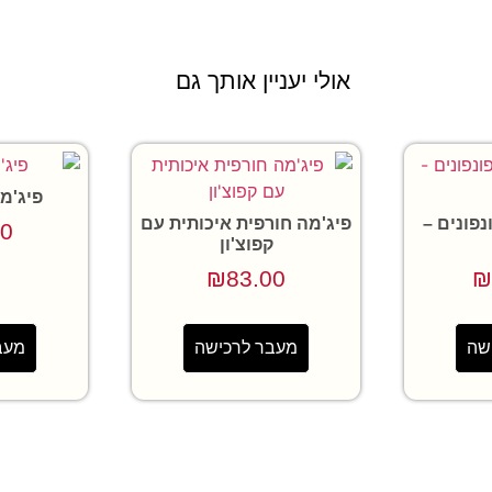
אולי יעניין אותך גם
פיג'מ
פונים –
פיג'מה חורפית איכותית עם
00
קפוצ'ון
₪
83.00
₪
שה
מעבר לרכישה
מעב