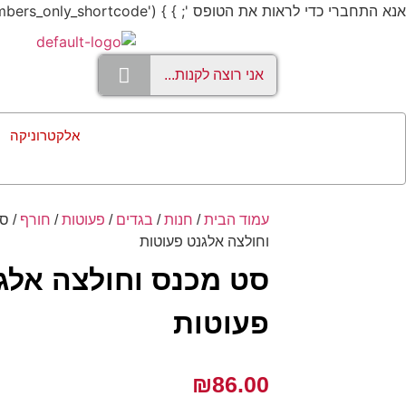
אנא התחברי כדי לראות את הטופס '; } } add_shortcode('members_only', 'members_only_shortcode');
אלקטרוניקה
עמוד הבית
/
חנות
/
בגדים
/
פעוטות
/
חורף
/ ס
וחולצה אלגנט פעוטות
סט מכנס וחולצה אלג
פעוטות
₪
86.00