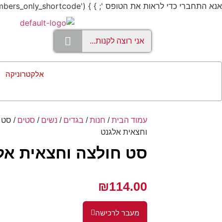
אנא התחברי כדי לראות את הטופס '; } } add_shortcode('members_only', 'members_only_shortcode');
אלקטרוניקה
עמוד הבית
/
חנות
/
בגדים
/
נשים
/
סטים
/ סט 
וחצאית אלגנט
סט חולצה וחצאית אל
₪
114.00
מעבר לרכישה