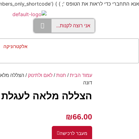
אנא התחברי כדי לראות את הטופס '; } } add_shortcode('members_only', 'members_only_shortcode');
אלקטרוניקה
עמוד הבית
/
חנות
/
לאם ולתינוק
/ הצללה מלאה
דונה
הצללה מלאה לעגלת 
₪
66.00
מעבר לרכישה