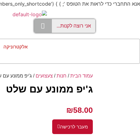
אנא התחברי כדי לראות את הטופס '; } } add_shortcode('members_only', 'members_only_shortcode');
אלקטרוניקה
עמוד הבית
/
חנות
/
צעצועים
/ ג'יפ ממונע עם 
ג'יפ ממונע עם שלט
₪
58.00
מעבר לרכישה