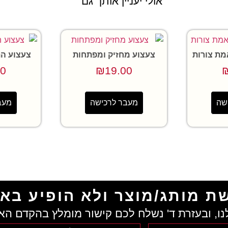
אולי יעניין אותך גם
מת צורות
צעצוע מחזיק ומפתחות
צעצוע הת
00
₪
19.00
שה
מעבר לרכישה
מעב
ת מותג/מוצר ולא הופיע בא
נו, ובעזרת ד' נשלח לכם קישור מומלץ בהקדם הא