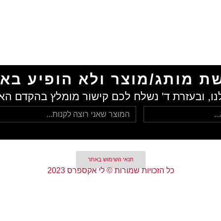
ת מותג/מוצר ולא הופיע בא
נו, ובעזרת ד' נשלח לכם קישור מומלץ בהקדם הא
תנאי השימוש באתר
כל הזכויות שמורות © לי אקספרס 2023