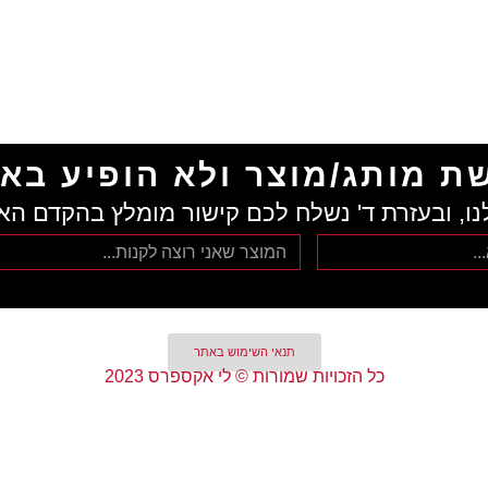
ת מותג/מוצר ולא הופיע בא
נו, ובעזרת ד' נשלח לכם קישור מומלץ בהקדם הא
תנאי השימוש באתר
כל הזכויות שמורות © לי אקספרס 2023