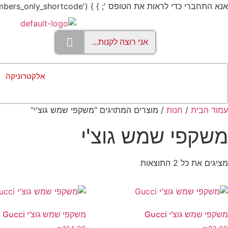
אנא התחברי כדי לראות את הטופס '; } } add_shortcode('members_only', 'members_only_shortcode');
אלקטרוניקה
עמוד הבית
/
חנות
/ מוצרים המתויגים “משקפי שמש גוצ'י”
משקפי שמש גוצ'י
מציגים את כל ⁦2⁩ התוצאות
משקפי שמש גוצ'י Gucci
משקפי שמש גוצ'י Gucci