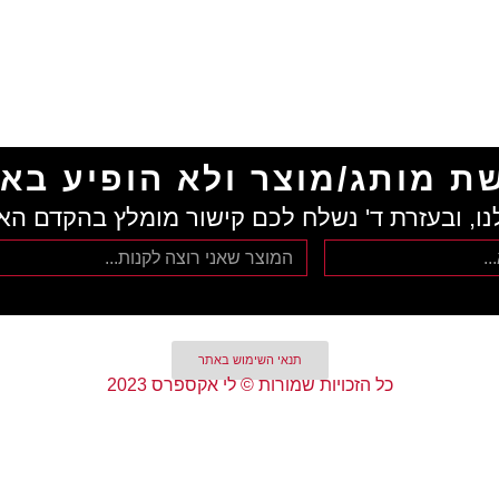
ת מותג/מוצר ולא הופיע בא
נו, ובעזרת ד' נשלח לכם קישור מומלץ בהקדם הא
תנאי השימוש באתר
כל הזכויות שמורות © לי אקספרס 2023