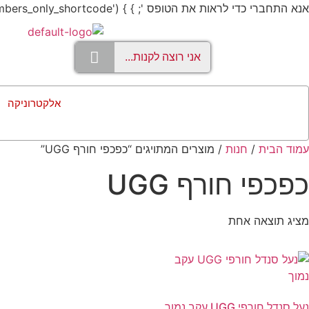
אנא התחברי כדי לראות את הטופס '; } } add_shortcode('members_only', 'members_only_shortcode');
אלקטרוניקה
עמוד הבית
/
חנות
/ מוצרים המתויגים “כפכפי חורף UGG”
כפכפי חורף UGG
מציג תוצאה אחת
נעל סנדל חורפי UGG עקב נמוך