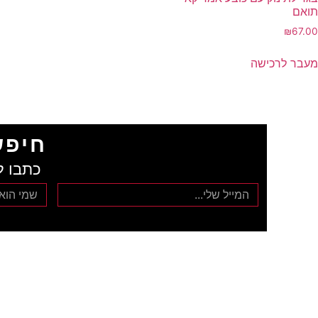
תואם
₪
67.00
מעבר לרכישה
חיפש
כתבו ל