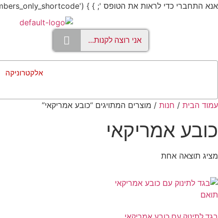
אנא התחברי כדי לראות את הטופס '; } } add_shortcode('members_only', 'members_only_shortcode');
אלקטרוניקה
עמוד הבית
/
חנות
/ מוצרים המתויגים “כובע אמריקאי”
כובע אמריקאי
מציג תוצאה אחת
בגד לתינוק עם כובע אמריקאי