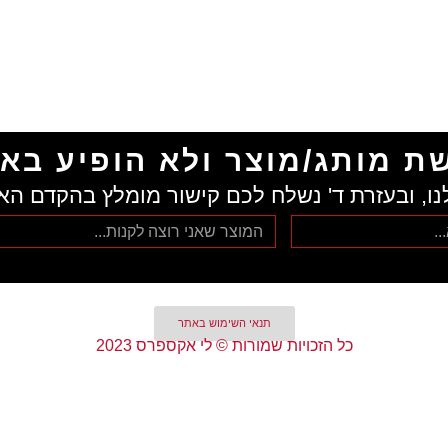
ת מותג/מוצר ולא הופיע בא
נו, ובעזרת ד' נשלח לכם קישור מומלץ בהקדם הא
תנאי השימוש באתר
כל הזכויות שמורות © לי אקספרס 2023