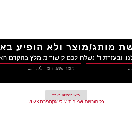
ת מותג/מוצר ולא הופיע בא
נו, ובעזרת ד' נשלח לכם קישור מומלץ בהקדם הא
תנאי השימוש באתר
כל הזכויות שמורות © לי אקספרס 2023