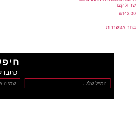
שרוול קצר
₪
142.00
בחר אפשרויות
חיפש
כתבו ל