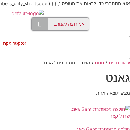
אנא התחברי כדי לראות את הטופס '; } } add_shortcode('members_only', 'members_only_shortcode');
אלקטרוניקה
עמוד הבית
/
חנות
/ מוצרים המתויגים “גאנט”
גאנט
מציג תוצאה אחת
חולצה מכופתרת Gant גאנט