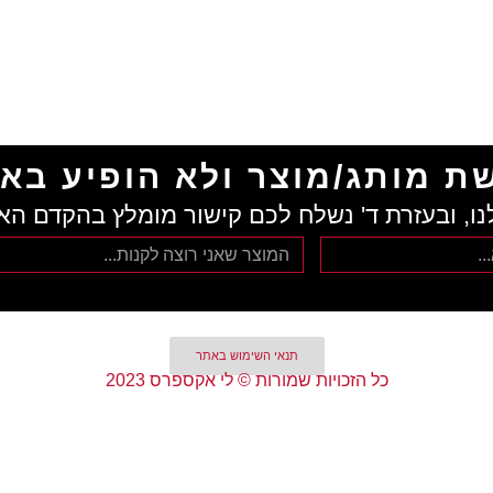
ת מותג/מוצר ולא הופיע בא
נו, ובעזרת ד' נשלח לכם קישור מומלץ בהקדם הא
תנאי השימוש באתר
כל הזכויות שמורות © לי אקספרס 2023