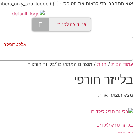
אנא התחברי כדי לראות את הטופס '; } } add_shortcode('members_only', 'members_only_shortcode');
אלקטרוניקה
עמוד הבית
/
חנות
/ מוצרים המתויגים “בלייזר חורפי”
בלייזר חורפי
מציג תוצאה אחת
בלייזר סריג לילדים